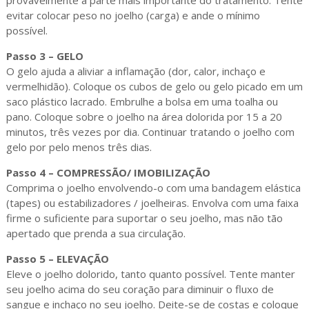
provavelmente a parte mais importante do tratamento. Tente
evitar colocar peso no joelho (carga) e ande o mínimo
possível.
Passo 3 – GELO
O gelo ajuda a aliviar a inflamação (dor, calor, inchaço e
vermelhidão). Coloque os cubos de gelo ou gelo picado em um
saco plástico lacrado. Embrulhe a bolsa em uma toalha ou
pano. Coloque sobre o joelho na área dolorida por 15 a 20
minutos, três vezes por dia. Continuar tratando o joelho com
gelo por pelo menos três dias.
Passo 4 – COMPRESSÃO/ IMOBILIZAÇÃO
Comprima o joelho envolvendo-o com uma bandagem elástica
(tapes) ou estabilizadores / joelheiras. Envolva com uma faixa
firme o suficiente para suportar o seu joelho, mas não tão
apertado que prenda a sua circulação.
Passo 5 – ELEVAÇÃO
Eleve o joelho dolorido, tanto quanto possível. Tente manter
seu joelho acima do seu coração para diminuir o fluxo de
sangue e inchaço no seu joelho. Deite-se de costas e coloque