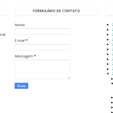
FORMULÁRIO DE CONTATO
Nome
►
►
onal
►
►
E-mail
*
►
►
►
Mensagem
*
►
►
►
▼