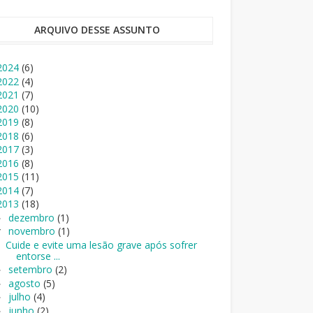
ARQUIVO DESSE ASSUNTO
2024
(6)
2022
(4)
2021
(7)
2020
(10)
2019
(8)
2018
(6)
2017
(3)
2016
(8)
2015
(11)
2014
(7)
2013
(18)
dezembro
(1)
►
novembro
(1)
▼
Cuide e evite uma lesão grave após sofrer
entorse ...
setembro
(2)
►
agosto
(5)
►
julho
(4)
►
junho
(2)
►